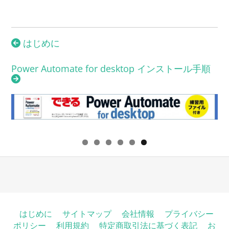
投
はじめに
稿
ナ
Power Automate for desktop インストール手順
ビ
ゲ
ー
シ
ョ
ン
はじめに
サイトマップ
会社情報
プライバシー
ポリシー
利用規約
特定商取引法に基づく表記
お