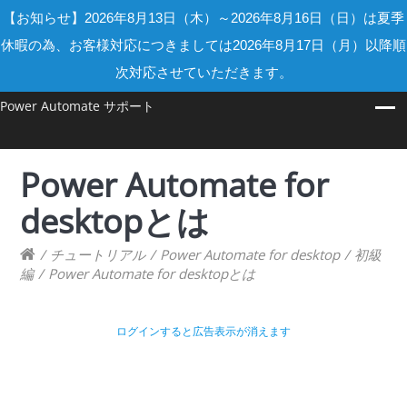
【お知らせ】2026年8月13日（木）～2026年8月16日（日）は夏季
休暇の為、お客様対応につきましては2026年8月17日（月）以降順
次対応させていただきます。
Power Automate サポート
Power Automate for
desktopとは
/
チュートリアル
/
Power Automate for desktop
/
初級
編
/
Power Automate for desktopとは
ログインすると広告表示が消えます