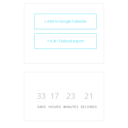
+ Add to Google Calendar
+ iCal / Outlook export
33
17
23
21
DAYS
HOURS
MINUTES
SECONDS