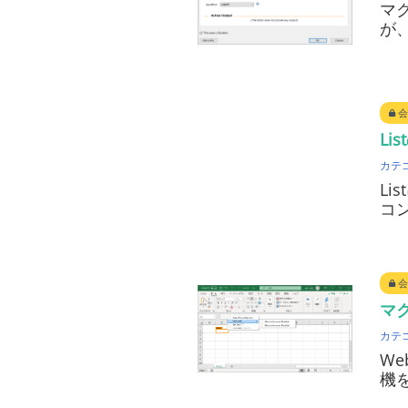
マク
が
会
Li
カテ
Li
コン
会
マク
カテ
W
機