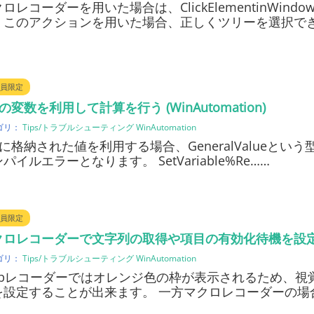
ロレコーダーを用いた場合は、ClickElementinWi
、このアクションを用いた場合、正しくツリーを選択で
員限定
stの変数を利用して計算を行う (WinAutomation)
ゴリ：
Tips/トラブルシューティング
WinAutomation
stに格納された値を利用する場合、GeneralValueと
パイルエラーとなります。 SetVariable%Re……
員限定
ロレコーダーで文字列の取得や項目の有効化待機を設定する (W
ゴリ：
Tips/トラブルシューティング
WinAutomation
ebレコーダーではオレンジ色の枠が表示されるため、視
を設定することが出来ます。 一方マクロレコーダーの場