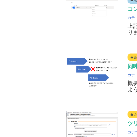
コ
カテ
上
り
会
同時
カテ
概要
よ
会
ツリ
カテ