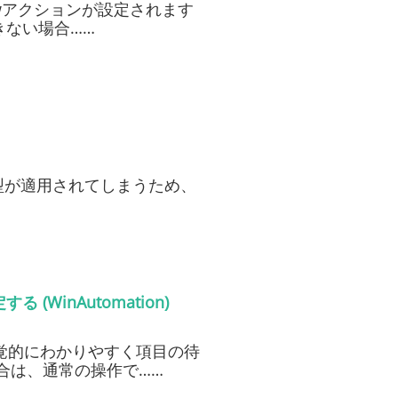
ndowアクションが設定されます
きない場合……
いう型が適用されてしまうため、
inAutomation)
覚的にわかりやすく項目の待
合は、通常の操作で……