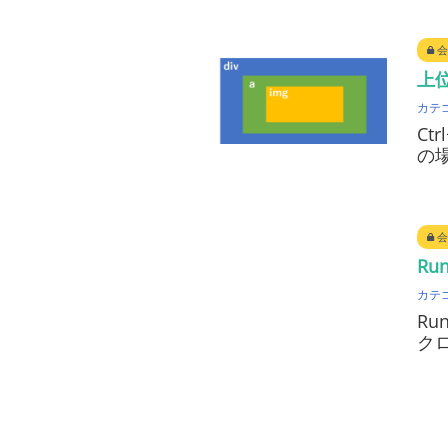
会
上位
カテ
Ct
の
会
Ru
カテ
Ru
ク