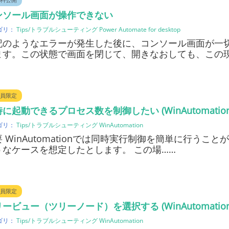
ンソール画面が操作できない
ゴリ：
Tips/トラブルシューティング
Power Automate for desktop
記のようなエラーが発生した後に、コンソール画面が一
ます。この状態で画面を閉じて、開きなおしても、この
員限定
に起動できるプロセス数を制御したい (WinAutomation
ゴリ：
Tips/トラブルシューティング
WinAutomation
 WinAutomationでは同時実行制御を簡単に行うこ
うなケースを想定したとします。 この場……
員限定
ービュー（ツリーノード）を選択する (WinAutomation
ゴリ：
Tips/トラブルシューティング
WinAutomation