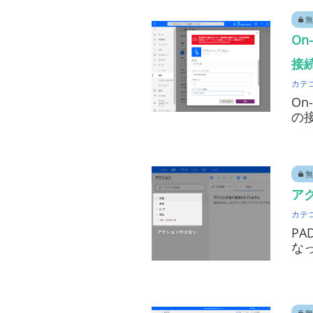
無
On
接
カテ
On
の
無
ア
カテ
P
な
無