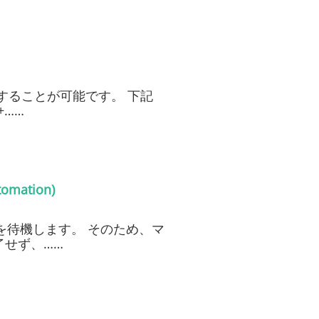
動することが可能です。 下記
+……
mation)
理を待機します。 そのため、マ
了せず、……