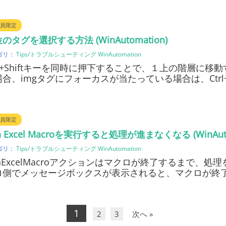
員限定
のタグを選択する方法 (WinAutomation)
ゴリ：
Tips/トラブルシューティング
WinAutomation
rl+Shiftキーを同時に押下することで、１上の階層に移
場合、imgタグにフォーカスが当たっている場合は、Ctrl
員限定
n Excel Macroを実行すると処理が進まなくなる (WinAuto
ゴリ：
Tips/トラブルシューティング
WinAutomation
nExcelMacroアクションはマクロが終了するまで、処
ロ側でメッセージボックスが表示されると、マクロが終
1
2
3
次へ »