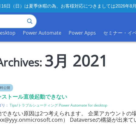
年8月16日（日）は夏季休暇の為、お客様対応につきましては2026
desktop
Power Automate
Power Apps
セミナー・イ
3月 2021
Archives:
料公開
ンストール直後起動できない
ゴリ：
Tips/トラブルシューティング
Power Automate for desktop
動できない原因は2つ考えられます。 企業アカウントの
xx@yyy.onmicrosoft.com） Dataverseの構築が出来