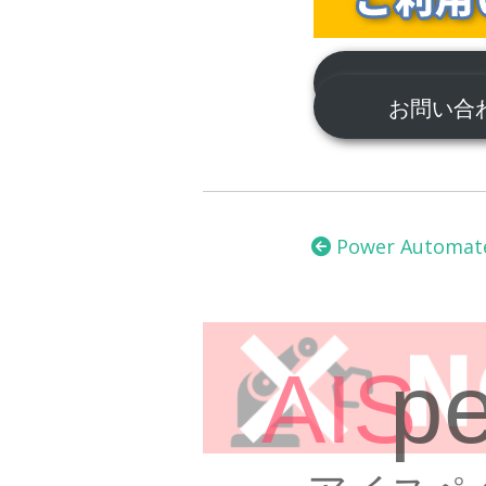
サポートに
お問い
投
稿
Power Automat
ナ
ビ
ゲ
ー
シ
ョ
ン