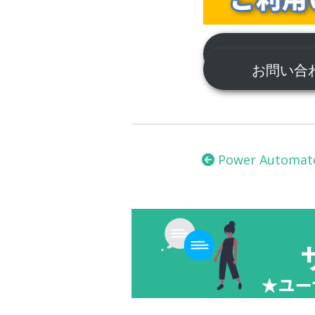
サポートに
お問い
投
稿
Power Automat
ナ
ビ
ゲ
ー
シ
ョ
ン