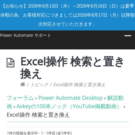
【お知らせ】2026年8月13日（木）～2026年8月16日（日）は夏季
休暇の為、お客様対応につきましては2026年8月17日（月）以降順
次対応させていただきます。
Power Automate サポート
Excel操作 検索と置き
換え
/
トピック
/
Excel操作 検索と置き換え
フォーラム
›
Power Automate Desktop
›
解説動
画
›
Askeyの100本ノック（YouTube掲載動画）
›
Excel操作 検索と置き換え
1件の投稿を表示中 - 1 - 1件目 (全1件中)