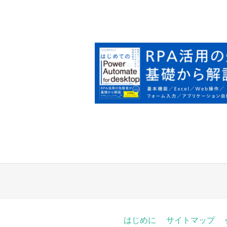
稿
ナ
ビ
ゲ
ー
シ
ョ
ン
はじめに
サイトマップ