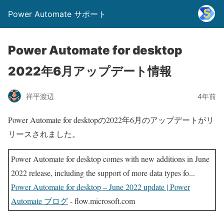
Power Automate サポート
Power Automate for desktop
2022年6月アップデート情報
祥平渡辺
4年前
Power Automate for desktopの2022年6月のアップデートがリ
リースされました。
Power Automate for desktop comes with new additions in June
2022 release, including the support of more data types fo...
Power Automate for desktop – June 2022 update | Power
Automate ブログ
- flow.microsoft.com