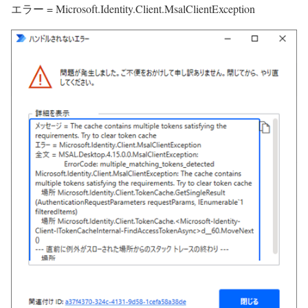
エラー = Microsoft.Identity.Client.MsalClientException