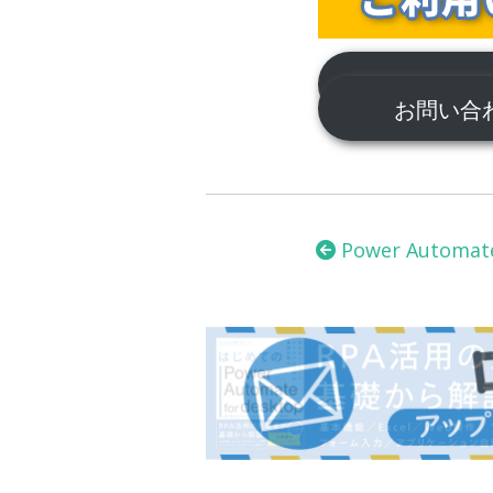
サポートに
お問い
投
稿
Power Automat
ナ
ビ
ゲ
ー
シ
ョ
ン