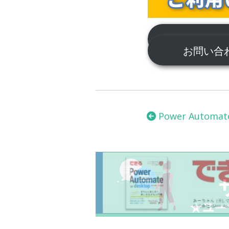
サポートに
お問い
投
稿
Power Automat
ナ
ビ
ゲ
ー
シ
ョ
ン