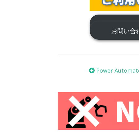
サポートに
お問い
投
稿
Power Automat
ナ
ビ
ゲ
ー
シ
ョ
ン