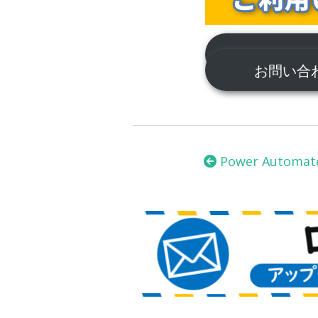
サポートに
お問い
投
稿
Power Automat
ナ
ビ
ゲ
ー
シ
ョ
ン